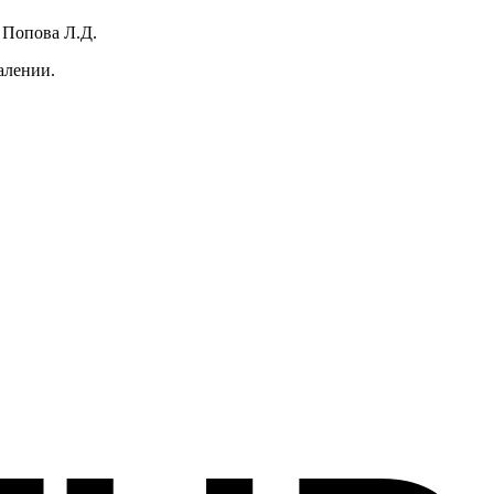
 Попова Л.Д.
алении.