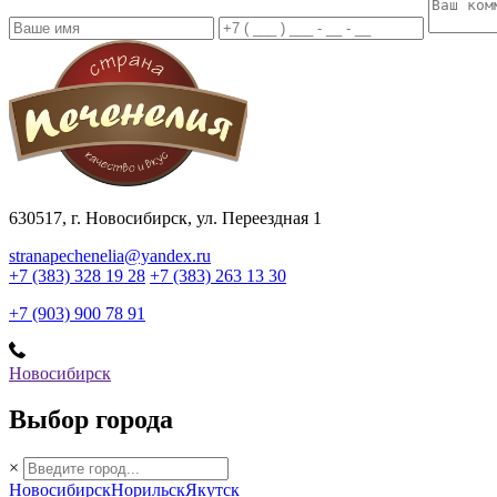
630517
, г.
Новосибирск
,
ул. Переездная 1
stranapechenelia@yandex.ru
+7 (383) 328 19 28
+7 (383) 263 13 30
+7 (903) 900 78 91
Новосибирск
Выбор города
×
Новосибирск
Норильск
Якутск